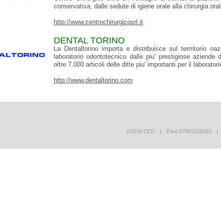
conservativa, dalle sedute di igiene orale alla chirurgia oral
http://www.centrochirurgicosrl.it
DENTAL TORINO
La Dentaltorino importa e distribuisce sul terrritorio naz
laboratorio odontotecnico dalle piu' prestigiose aziende
oltre 7.000 articoli delle ditte piu' importanti per il laborat
http://www.dentaltorino.com
©2016 CED
|
P.iva 07091520010
|