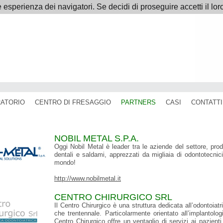
e esperienza dei navigatori. Se decidi di proseguire accetti il lor
ATORIO
CENTRO DI FRESAGGIO
PARTNERS
CASI
CONTATTI
NOBIL METAL S.P.A.
Oggi Nobil Metal è leader tra le aziende del settore, pro
dentali e saldami, apprezzati da migliaia di odontotecnici 
mondo!
http://www.nobilmetal.it
CENTRO CHIRURGICO SRL
Il Centro Chirurgico è una struttura dedicata all’odontoiat
che trentennale. Particolarmente orientato all’implantolo
Centro Chirurgico offre un ventaglio di servizi ai pazienti 