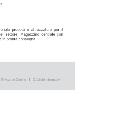
e.
ionale prodotti e attrezzature per il
 del settore. Magazzino centrale con
orio in pronta consegna.
Privacy e Cookie
|
Obblighi Informativi